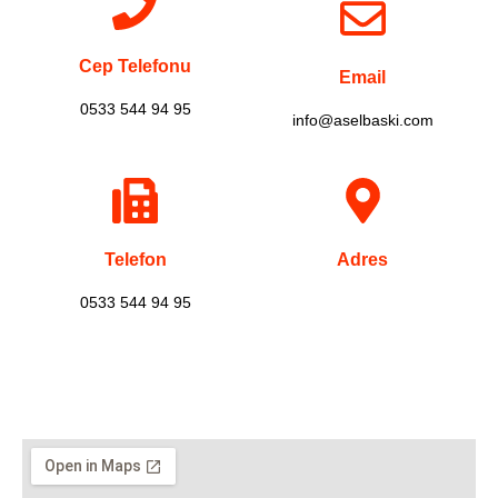
Cep Telefonu
Email
0533 544 94 95
info@aselbaski.com
Telefon
Adres
0533 544 94 95
NO.678 Abc Street, DFG
Building, Room 2367, New York,
US.