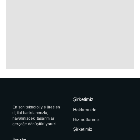
Şirketimiz
En son teknolojiyle üretilen
Hakkımızda
dijital baskılarımızla,
hayalinizdeki tasarımları
Hizmetlerimiz
gerçeğe dönüştürüyoruz!
Şirketimiz